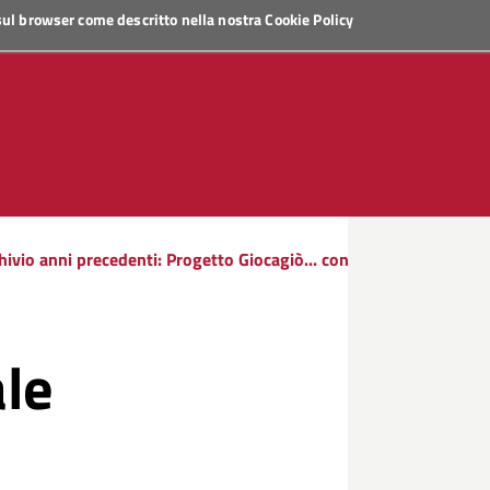
 sul browser come descritto nella nostra
Cookie Policy
hivio anni precedenti: Progetto Giocagiò... con
ale