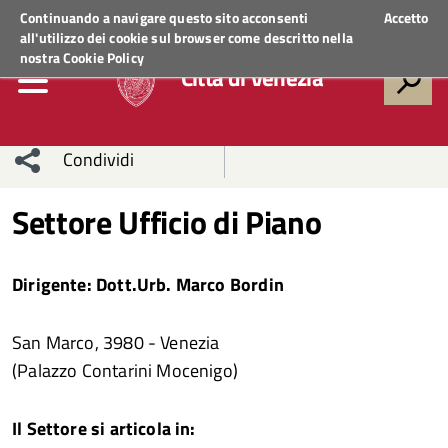
Regione Veneto
ACCEDI AI SERVIZI
Continuando a navigare questo sito acconsenti
Accetto
all'utilizzo dei cookie sul browser come descritto nella
nostra
Cookie Policy
Città di Venezia
Condividi
Condividi
Condividi
Settore Ufficio di Piano
sui social
Condividi
su
Dirigente: Dott.Urb. Marco Bordin
network
Facebook
Condividi
su
San Marco, 3980 - Venezia
Condividi
Twitter
su
(Palazzo Contarini Mocenigo)
Facebook
su
Il Settore si articola in:
Whatsapp