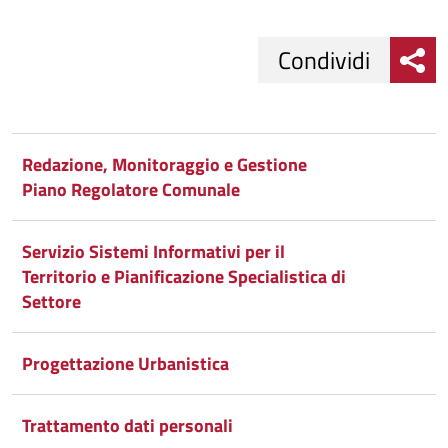
Condividi
Condividi
Condividi
su
Redazione, Monitoraggio e Gestione
Piano Regolatore Comunale
Facebook
Condividi
su
Condividi
Twitter
su
Servizio Sistemi Informativi per il
Territorio e Pianificazione Specialistica di
Google
su
Settore
Whatsapp
Plus
Progettazione Urbanistica
Trattamento dati personali