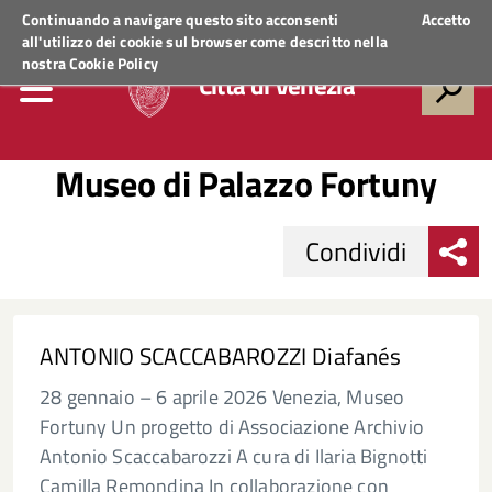
Regione Veneto
ACCEDI AI SERVIZI
Continuando a navigare questo sito acconsenti
Accetto
all'utilizzo dei cookie sul browser come descritto nella
nostra
Cookie Policy
Città di Venezia
Museo di Palazzo Fortuny
Condividi
ANTONIO SCACCABAROZZI Diafanés
28 gennaio – 6 aprile 2026 Venezia, Museo
Fortuny Un progetto di Associazione Archivio
Antonio Scaccabarozzi A cura di Ilaria Bignotti
Camilla Remondina In collaborazione con