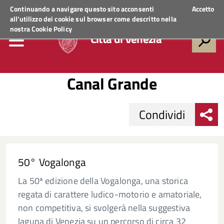
Regione Veneto
ACCEDI AI SERVIZI
Continuando a navigare questo sito acconsenti
Accetto
all'utilizzo dei cookie sul browser come descritto nella
nostra
Cookie Policy
Città di Venezia
Canal Grande
Condividi
50° Vogalonga
La 50ª edizione della Vogalonga, una storica
regata di carattere ludico-motorio e amatoriale,
non competitiva, si svolgerà nella suggestiva
laguna di Venezia su un percorso di circa 32