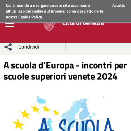
Regione Veneto
ACCEDI AI SERVIZI
Continuando a navigare questo sito acconsenti
Accetto
all'utilizzo dei cookie sul browser come descritto nella
nostra
Cookie Policy
Città di Venezia
Condividi
Condividi
Condividi
A scuola d'Europa - incontri per
scuole superiori venete 2024
sui social
Condividi
su
network
Facebook
Condividi
su
Condividi
Twitter
su
Facebook
su
Whatsapp