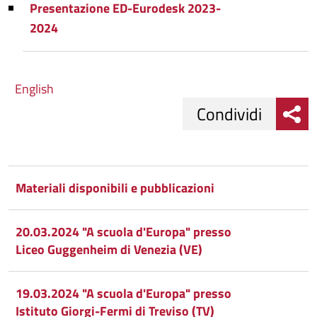
Presentazione ED-Eurodesk 2023-
2024
English
Condividi
Condividi
Condividi
su
Materiali disponibili e pubblicazioni
Facebook
Condividi
su
20.03.2024 "A scuola d'Europa" presso
Condividi
Twitter
su
Liceo Guggenheim di Venezia (VE)
Google
su
19.03.2024 "A scuola d'Europa" presso
Whatsapp
Plus
Istituto Giorgi-Fermi di Treviso (TV)