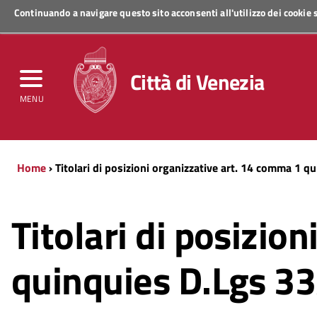
Continuando a navigare questo sito acconsenti all'utilizzo dei cookie
Regione Veneto
Città di Venezia
MENU
Home
› Titolari di posizioni organizzative art. 14 comma 1 
Titolari di posizio
quinquies D.Lgs 3