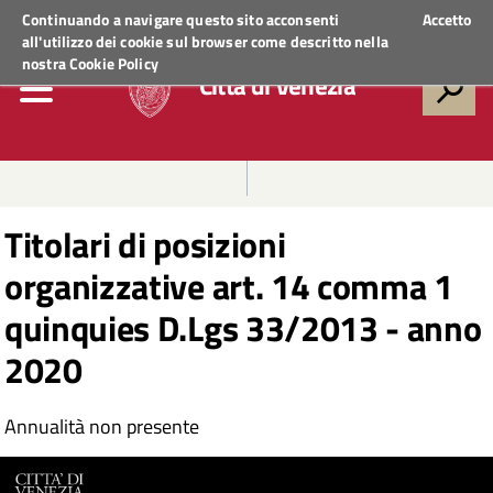
Regione Veneto
ACCEDI AI SERVIZI
Continuando a navigare questo sito acconsenti
Accetto
all'utilizzo dei cookie sul browser come descritto nella
nostra
Cookie Policy
Città di Venezia
Titolari di posizioni
organizzative art. 14 comma 1
quinquies D.Lgs 33/2013 - anno
2020
Annualità non presente