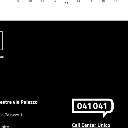
9
10
11
12
14
15
16
17
…
13
…
estre via Palazzo
Via Palazzo 1
Call Center Unico
 Unico