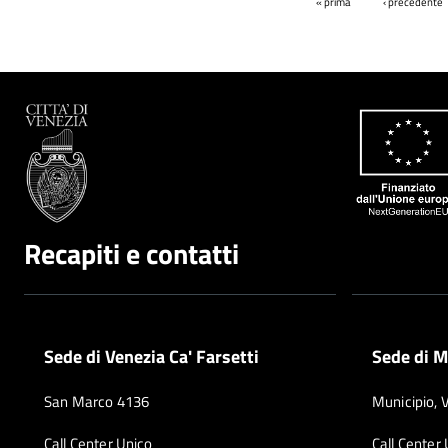
Pagine
« prima
‹ precedente
Recapiti e contatti
Sede di Venezia Ca' Farsetti
Sede di M
San Marco 4136
Municipio, 
Call Center Unico
Call Center