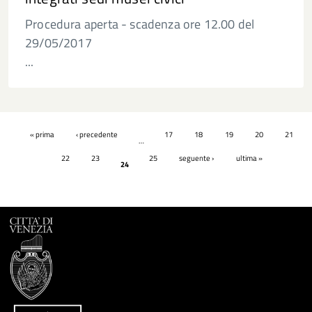
Procedura aperta - scadenza ore 12.00 del
29/05/2017
...
Pagine
« prima
‹ precedente
17
18
19
20
21
…
22
23
25
seguente ›
ultima »
24