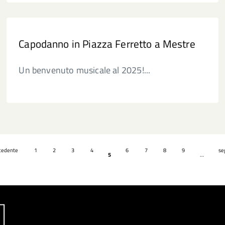
Capodanno in Piazza Ferretto a Mestre
Un benvenuto musicale al 2025!...
ecedente
1
2
3
4
6
7
8
9
se
5
…