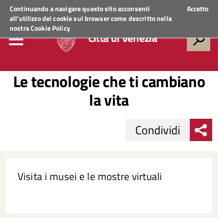
Regione Veneto
ACCEDI AI SERVIZI
Continuando a navigare questo sito acconsenti
Accetto
all'utilizzo dei cookie sul browser come descritto nella
nostra
Cookie Policy
Città di Venezia
Le tecnologie che ti cambiano
la vita
Condividi
Visita i musei e le mostre virtuali