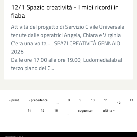
12/1 Spazio creatività - I miei ricordi in
fiaba
Attività del progetto di Servizio Civile Universale
tenute dalle operatrici Angela, Chiara e Virginia
C'era una volta... SPAZI CREATIVITÀ GENNAIO
2026
Dalle ore 17.00 alle ore 19.00, Ludomedialab al
terzo piano del C...
Pagine
« prima
‹ precedente
8
9
10
11
13
…
12
14
15
16
seguente ›
ultima »
…