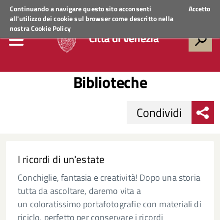
Regione Veneto
ACCEDI AI SERVIZI
Continuando a navigare questo sito acconsenti
Accetto
all'utilizzo dei cookie sul browser come descritto nella
nostra
Cookie Policy
Città di Venezia
Biblioteche
Condividi
I ricordi di un'estate
Conchiglie, fantasia e creatività! Dopo una storia
tutta da ascoltare, daremo vita a
un coloratissimo portafotografie con materiali di
riciclo, perfetto per conservare i ricordi