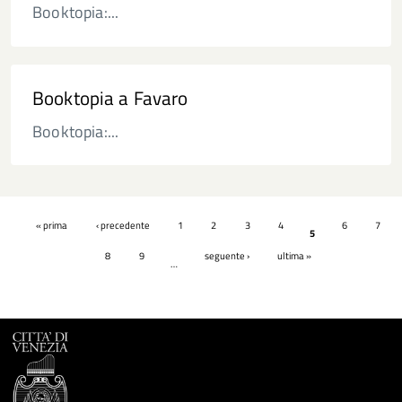
Booktopia:...
Booktopia a Favaro
Booktopia:...
Pagine
« prima
‹ precedente
1
2
3
4
6
7
5
8
9
seguente ›
ultima »
…