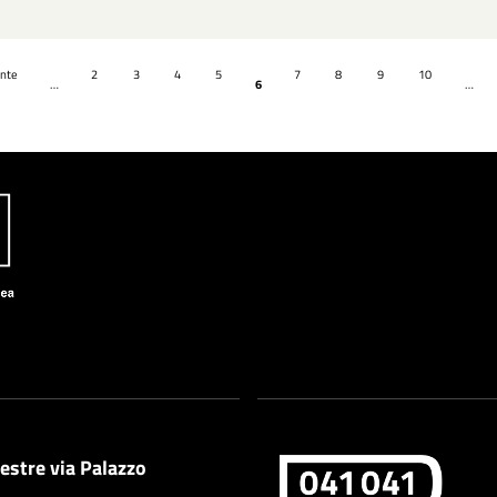
ente
2
3
4
5
7
8
9
10
…
6
…
estre via Palazzo