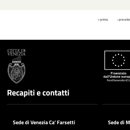
Pagine
« prima
‹ preced
Recapiti e contatti
Sede di Venezia Ca' Farsetti
Sede di M