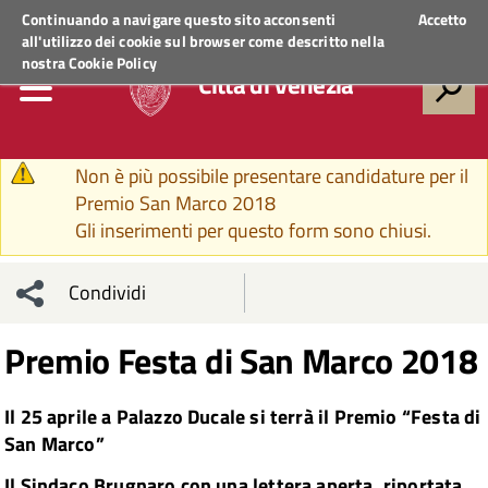
Regione Veneto
ACCEDI AI SERVIZI
Continuando a navigare questo sito acconsenti
Accetto
all'utilizzo dei cookie sul browser come descritto nella
nostra
Cookie Policy
Città di Venezia
Messaggio di avvertimento
Non è più possibile presentare candidature per il
Premio San Marco 2018
Gli inserimenti per questo form sono chiusi.
Condividi
Condividi
Condividi
Premio Festa di San Marco 2018
sui social
Condividi
su
Il 25 aprile a Palazzo Ducale si terrà il Premio “Festa di
network
Facebook
Condividi
su
San Marco”
Il Sindaco Brugnaro con una lettera aperta, riportata