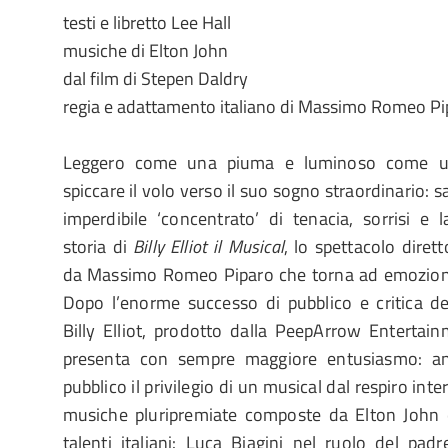
testi e libretto Lee Hall
musiche di Elton John
dal film di Stepen Daldry
regia e adattamento italiano di Massimo Romeo Pi
Leggero come una piuma e luminoso come un
spiccare il volo verso il suo sogno straordinario: 
imperdibile ‘concentrato’ di tenacia, sorrisi e 
storia di
Billy Elliot il Musical
, lo spettacolo dirett
da Massimo Romeo Piparo che torna ad emozionare
Dopo l’enorme successo di pubblico e critica de
Billy Elliot, prodotto dalla PeepArrow Entertainm
presenta con sempre maggiore entusiasmo: an
pubblico il privilegio di un musical dal respiro int
musiche pluripremiate composte da Elton John e 
talenti italiani: Luca Biagini nel ruolo del padr