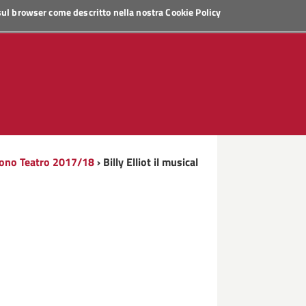
 sul browser come descritto nella nostra
Cookie Policy
Sono Teatro 2017/18
› Billy Elliot il musical