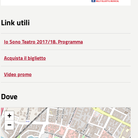
Link utili
Io Sono Teatro 2017/18. Programma
Acquista il biglietto
Video promo
Dove
+
−