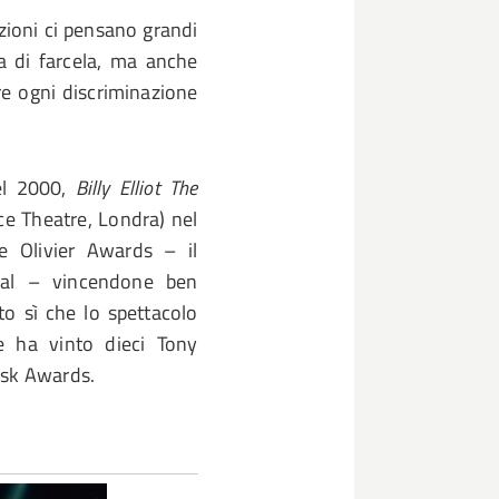
zioni ci pensano grandi
ia di farcela, ma anche
are ogni discriminazione
el 2000,
Billy Elliot The
ce Theatre, Londra) nel
 Olivier Awards – il
cal – vincendone ben
to sì che lo spettacolo
 ha vinto dieci Tony
esk Awards.