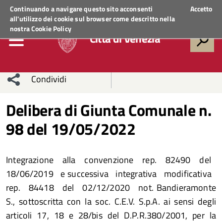
Regione Veneto
ACCEDI AI SERVIZI
Continuando a navigare questo sito acconsenti
Accetto
all'utilizzo dei cookie sul browser come descritto nella
nostra
Cookie Policy
Città di Venezia
Condividi
Condividi
Condividi
Delibera di Giunta Comunale n.
98 del 19/05/2022
sui social
Condividi
su
network
Facebook
Condividi
su
Integrazione alla convenzione rep. 82490 del
Condividi
Twitter
su
18/06/2019 e successiva integrativa modificativa
rep. 84418 del 02/12/2020 not. Bandieramonte
Facebook
su
S., sottoscritta con la soc. C.E.V. S.p.A. ai sensi degli
articoli 17, 18 e 28/bis del D.P.R.380/2001, per la
Whatsapp