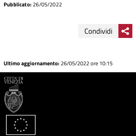
Pubblicato:
26/05/2022
Condividi
Condividi
Condividi
su
Ultimo aggiornamento:
26/05/2022 ore 10:15
Facebook
Condividi
su
Condividi
Twitter
su
Google
su
Whatsapp
Plus