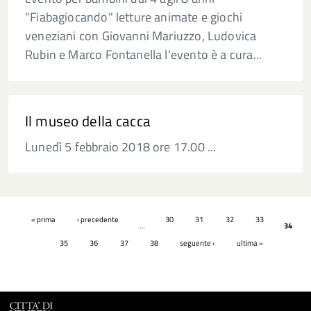
"Fiabagiocando" letture animate e giochi
veneziani con Giovanni Mariuzzo, Ludovica
Rubin e Marco Fontanella l'evento è a cura...
Il museo della cacca
Lunedì 5 febbraio 2018 ore 17.00 ...
Pagine
« prima
‹ precedente
30
31
32
33
…
34
35
36
37
38
seguente ›
ultima »