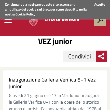
Regione Veneto
ACCEDI AI SERVIZI
Continuando a navigare questo sito acconsenti
Accetto
all'utilizzo dei cookie sul browser come descritto nella
nostra
Cookie Policy
Città di Venezia
VEZ junior
Condividi
Inaugurazione Galleria Verifica 8+1 Vez
Junior
Giovedì 21 giugno ore 17 in Vez Junior inaugura
la Galleria Verifica 8+1 con le opere dello storico
gruppo di artisti d’avanguardia attivo dal 1978 al