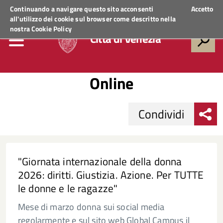
Regione Veneto
ACCEDI AI SERVIZI
Continuando a navigare questo sito acconsenti
Accetto
all'utilizzo dei cookie sul browser come descritto nella
nostra
Cookie Policy
Città di Venezia
Online
Condividi
"Giornata internazionale della donna
2026: diritti. Giustizia. Azione. Per TUTTE
le donne e le ragazze"
Mese di marzo donna sui social media
regolarmente e sul sito web Global Campus il