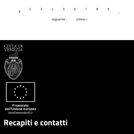
Pagine
2
3
4
5
6
7
8
9
1
…
seguente ›
ultima »
Recapiti e contatti