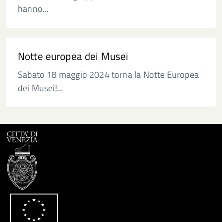
hanno...
Notte europea dei Musei
Sabato 18 maggio 2024 torna la Notte Europea
dei Musei!...