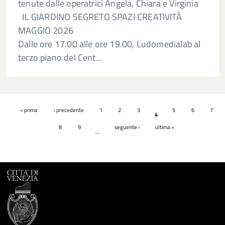
tenute dalle operatrici Angela, Chiara e Virginia
IL GIARDINO SEGRETO SPAZI CREATIVITÀ
MAGGIO 2026
Dalle ore 17.00 alle ore 19.00, Ludomedialab al
terzo piano del Cent...
Pagine
« prima
‹ precedente
1
2
3
5
6
7
4
8
9
seguente ›
ultima »
…