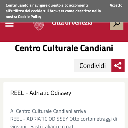
Regione Veneto
ACCEDI AI SERVIZI
Continuando a navigare questo sito acconsenti
Accetto
all'utilizzo dei cookie sul browser come descritto nella
nostra
Cookie Policy
Città di Venezia
Centro Culturale Candiani
Condividi
REEL - Adriatic Odissey
Al Centro Culturale Candiani arriva
REEL - ADRIATIC ODISSEY Otto cortometraggi di
giovani registi italiani e croati