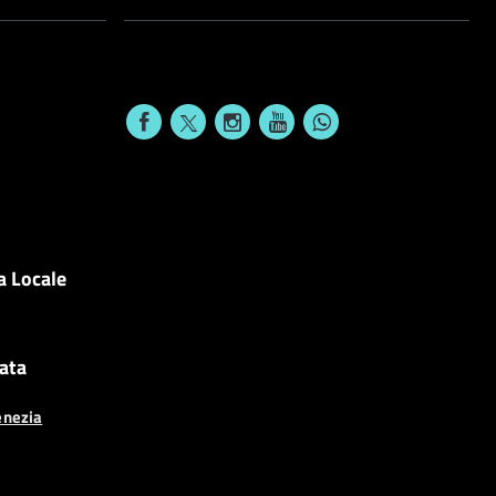
a Locale
cata
enezia