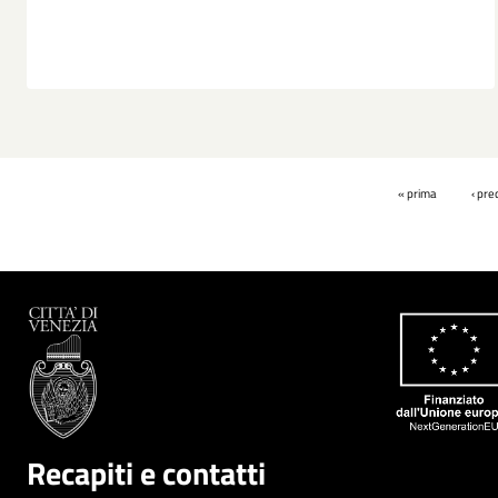
Pagine
« prima
‹ pr
Recapiti e contatti