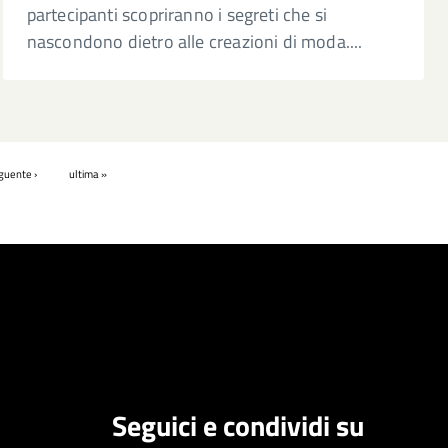
partecipanti scopriranno i segreti che si
nascondono dietro alle creazioni di moda....
guente ›
ultima »
Seguici e condividi su