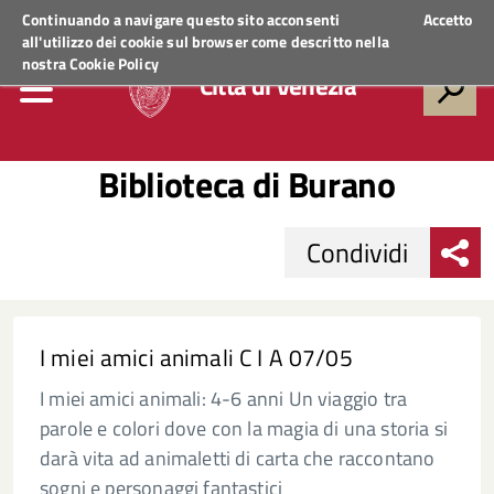
Regione Veneto
ACCEDI AI SERVIZI
Continuando a navigare questo sito acconsenti
Accetto
all'utilizzo dei cookie sul browser come descritto nella
nostra
Cookie Policy
Città di Venezia
Biblioteca di Burano
Condividi
I miei amici animali C I A 07/05
I miei amici animali: 4-6 anni Un viaggio tra
parole e colori dove con la magia di una storia si
darà vita ad animaletti di carta che raccontano
sogni e personaggi fantastici