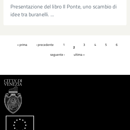
Presentazione del libro Il Ponte, uno scambio di
idee tra buranelli. ...
Pagine
« prima
‹ precedente
1
3
4
5
6
2
seguente ›
ultima »