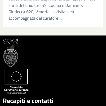
studi del Chiostro SS. Cosma e Damiano,
Giudecca 620, Venezia La visita sarà
accompagnata dal curatore ...
Recapiti e contatti