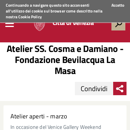
Regione Veneto
ACCEDI AI SERVIZI
Continuando a navigare questo sito acconsenti
Accetto
all'utilizzo dei cookie sul browser come descritto nella
nostra
Cookie Policy
Città di Venezia
Atelier SS. Cosma e Damiano -
Fondazione Bevilacqua La
Masa
Condividi
Atelier aperti - marzo
In occasione del Venice Gallery Weekend