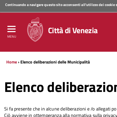
Continuando a navigare questo sito acconsenti all'utilizzo dei cookie
Regione Veneto
Città di Venezia
MENU
Home
› Elenco deliberazioni delle Municipalità
Elenco deliberazion
Si fa presente che in alcune deliberazioni e /o allegati po
Ciò avviene in ottemperanza alla normativa sulla priva