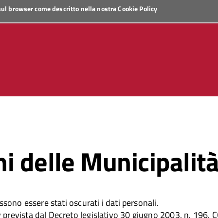
 sul browser come descritto nella nostra
Cookie Policy
i delle Municipalit
ssono essere stati oscurati i dati personali.
cy prevista dal Decreto legislativo 30 giugno 2003, n. 19