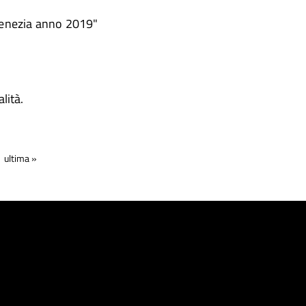
 Venezia anno 2019"
lità.
ultima »