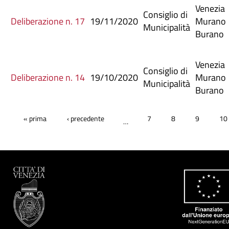
Venezia
Consiglio di
Deliberazione n. 17
19/11/2020
Murano
Municipalità
Burano
Venezia
Consiglio di
Deliberazione n. 14
19/10/2020
Murano
Municipalità
Burano
Pagine
« prima
‹ precedente
7
8
9
10
…