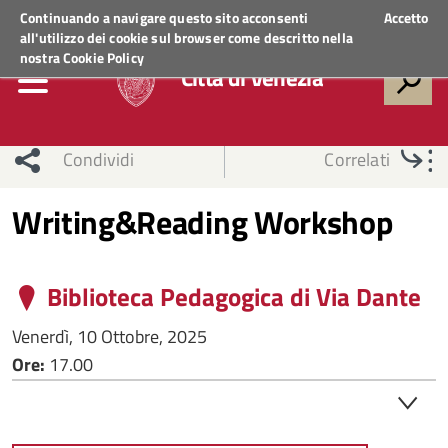
Regione Veneto
ACCEDI AI SERVIZI
Continuando a navigare questo sito acconsenti
Accetto
all'utilizzo dei cookie sul browser come descritto nella
nostra
Cookie Policy
Città di Venezia
Condividi
Correlati
Writing&Reading Workshop
Biblioteca Pedagogica di Via Dante
Venerdì, 10 Ottobre, 2025
Ore:
17.00