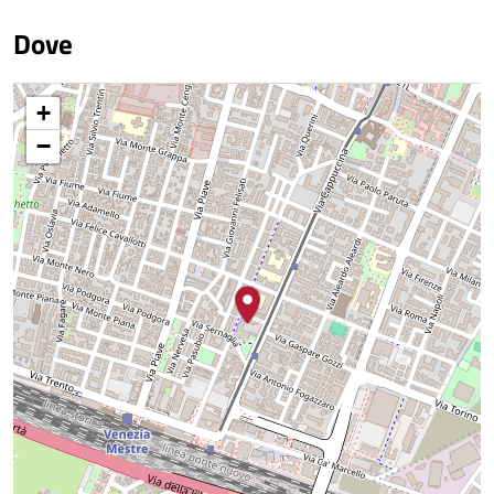
Dove
+
−