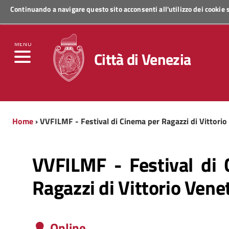
Continuando a navigare questo sito acconsenti all'utilizzo dei cookie
Regione Veneto
MENU
Città di Venezia
Home
› VVFILMF - Festival di Cinema per Ragazzi di Vittori
VVFILMF - Festival di
Ragazzi di Vittorio Vene
Online