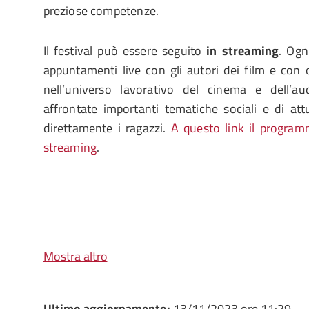
preziose competenze.
Il festival può essere seguito
in streaming
. Ogn
appuntamenti live con gli autori dei film e con osp
nell’universo lavorativo del cinema e dell’au
affrontate importanti tematiche sociali e di at
direttamente i ragazzi.
A questo link il progra
streaming
.
Mostra altro
Ultimo aggiornamento:
13/11/2023 ore 11:29