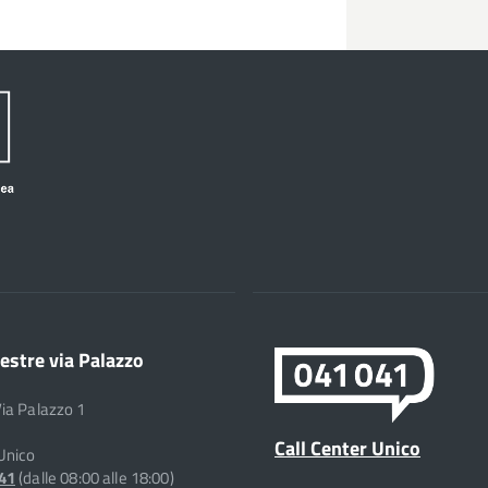
estre via Palazzo
Via Palazzo 1
Call Center Unico
 Unico
041
(dalle 08:00 alle 18:00)