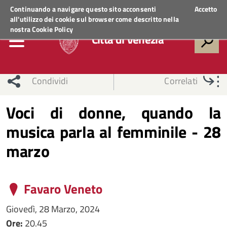
Regione Veneto
ACCEDI AI SERVIZI
Continuando a navigare questo sito acconsenti
Accetto
all'utilizzo dei cookie sul browser come descritto nella
nostra
Cookie Policy
Città di Venezia
Condividi
Correlati
Voci di donne, quando la
musica parla al femminile - 28
marzo
Favaro Veneto
Giovedì, 28 Marzo, 2024
Ore:
20.45