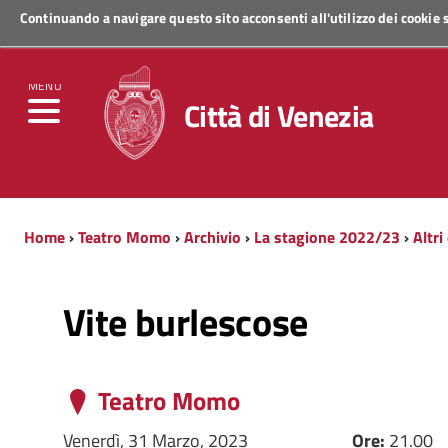
Continuando a navigare questo sito acconsenti all'utilizzo dei cookie
Regione Veneto
MENU
Città di Venezia
Home
›
Teatro Momo
›
Archivio
›
La stagione 2022/23
›
Altri
Vite burlescose
Teatro Momo
Venerdì, 31 Marzo, 2023
Ore:
21.00