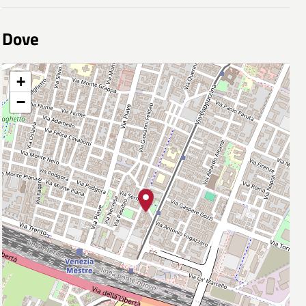
Dove
+
−