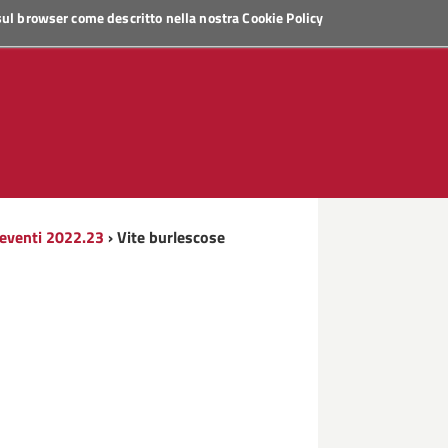
 sul browser come descritto nella nostra
Cookie Policy
 eventi 2022.23
› Vite burlescose