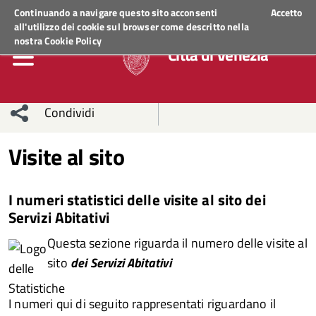
Regione Veneto
ACCEDI AI SERVIZI
Continuando a navigare questo sito acconsenti
Accetto
all'utilizzo dei cookie sul browser come descritto nella
nostra
Cookie Policy
Città di Venezia
Condividi
Condividi
Condividi
Visite al sito
sui social
Condividi
su
I numeri statistici delle visite al sito dei
network
Facebook
Condividi
su
Servizi Abitativi
Condividi
Twitter
su
Questa sezione riguarda il numero delle visite al
sito
dei Servizi Abitativi
Facebook
su
I numeri qui di seguito rappresentati riguardano il
Whatsapp