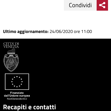
Condividi
Condividi
Condividi
su
Ultimo aggiornamento:
24/06/2020 ore 11:00
Facebook
Condividi
su
Condividi
Twitter
su
Google
su
Whatsapp
Plus
Recapiti e contatti