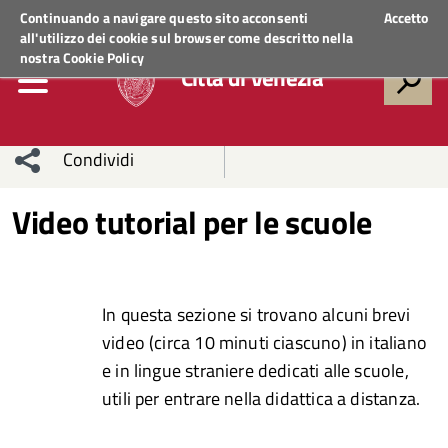
Regione Veneto
ACCEDI AI SERVIZI
Continuando a navigare questo sito acconsenti
Accetto
all'utilizzo dei cookie sul browser come descritto nella
nostra
Cookie Policy
Città di Venezia
Condividi
Condividi
Condividi
Video tutorial per le scuole
sui social
Condividi
su
network
Facebook
Condividi
su
In questa sezione si trovano alcuni brevi
video (circa 10 minuti ciascuno) in italiano
Condividi
Twitter
su
e in lingue straniere dedicati alle scuole,
Facebook
su
utili per entrare nella didattica a distanza.
Whatsapp