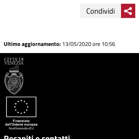
Condividi
Condividi
Condividi
su
Ultimo aggiornamento:
13/05/2020 ore 10:56
Facebook
Condividi
su
Condividi
Twitter
su
Google
su
Whatsapp
Plus
Recapiti e contatti