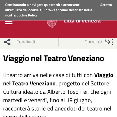
Regione Veneto
ACCEDI AI SERVIZI
Continuando a navigare questo sito acconsenti
Accetto
all'utilizzo dei cookie sul browser come descritto nella
nostra
Cookie Policy
Città di Venezia
Condividi
Correlati
Viaggio nel Teatro Veneziano
Il teatro arriva nelle case di tutti con
Viaggio
nel Teatro Veneziano
, progetto del Settore
Cultura ideato da Alberto Toso Fei, che ogni
martedì e venerdì, fino al 19 giugno,
racconterà storie ed aneddoti del teatro nel
corso della storia