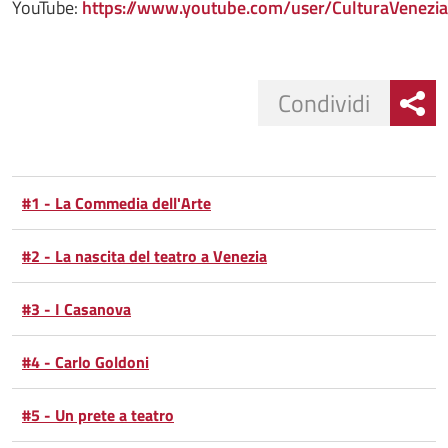
YouTube:
https://www.youtube.com/user/CulturaVenezia
Condividi
Condividi
Condividi
su
#1 - La Commedia dell'Arte
Facebook
Condividi
su
#2 - La nascita del teatro a Venezia
Condividi
Twitter
su
#3 - I Casanova
Google
su
#4 - Carlo Goldoni
Whatsapp
Plus
#5 - Un prete a teatro