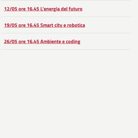
Facebook
Condividi
su
12/05 ore 16.45 L’energia del futuro
Twitter
su
19/05 ore 16.45 Smart city e robotica
Google
26/05 ore 16.45 Ambiente e coding
Plus