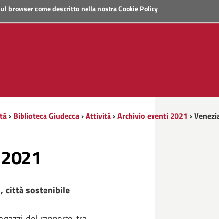
 sul browser come descritto nella nostra
Cookie Policy
ità
›
Biblioteca Giudecca
›
Attività
›
Archivio eventi 2021
› Venezi
o 2021
, città sostenibile
ragazzi del rapporto tra