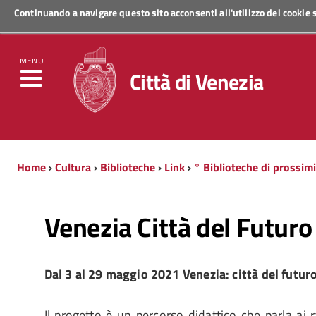
Continuando a navigare questo sito acconsenti all'utilizzo dei cookie
Regione Veneto
MENU
Città di Venezia
Home
›
Cultura
›
Biblioteche
›
Link
›
° Biblioteche di prossim
Venezia Città del Futur
Dal 3 al 29 maggio 2021 Venezia: città del futuro
Il progetto è un percorso didattico che parla ai 