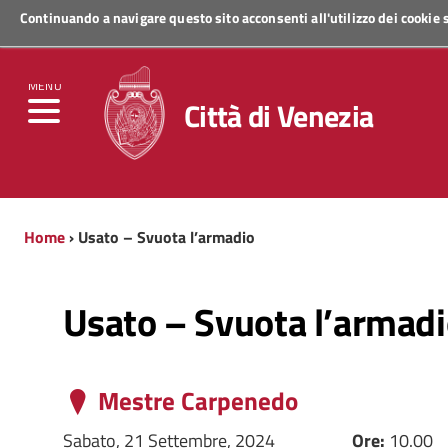
Continuando a navigare questo sito acconsenti all'utilizzo dei cookie
Regione Veneto
MENU
Città di Venezia
Home
› Usato – Svuota l’armadio
Usato – Svuota l’armad
Mestre Carpenedo
Sabato, 21 Settembre, 2024
Ore:
10.00