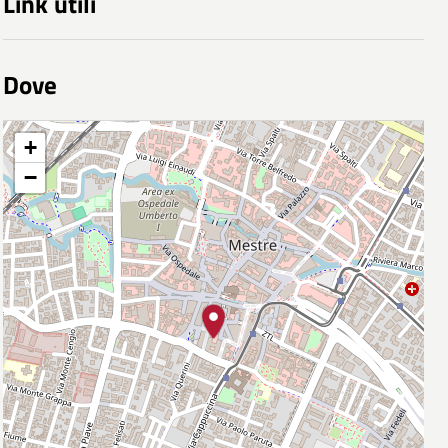
Link utili
Dove
+
−