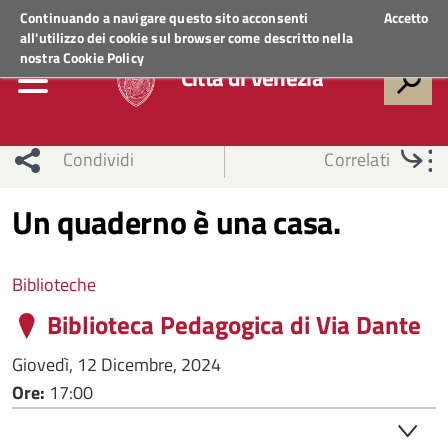
Regione Veneto
ACCEDI AI SERVIZI
Continuando a navigare questo sito acconsenti
Accetto
all'utilizzo dei cookie sul browser come descritto nella
nostra
Cookie Policy
Città di Venezia
Condividi
Correlati
Un quaderno è una casa.
Biblioteche
Biblioteca Pedagogica di Via Dante
Giovedì, 12 Dicembre, 2024
Ore:
17:00