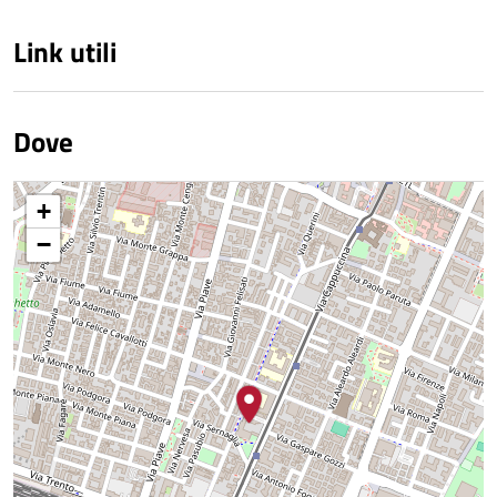
Link utili
Dove
+
−