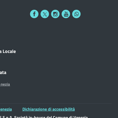
a Locale
cata
enezia
enezia
Dichiarazione di accessibilità
S.p.A. Società in-house del Comune di Venezia