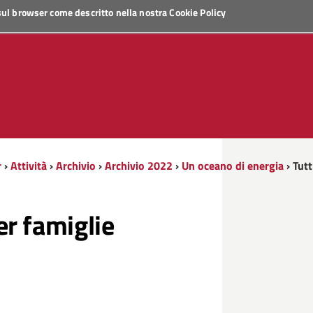
 sul browser come descritto nella nostra
Cookie Policy
r
›
Attività
›
Archivio
›
Archivio 2022
›
Un oceano di energia
› Tutt
per famiglie