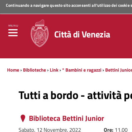
Continuando a navigare questo sito acconsenti all'utilizzo dei cookie
Regione Veneto
MENU
Città di Venezia
Home
›
Biblioteche
›
Link
›
* Bambini e ragazzi
›
Bettini Junio
Tutti a bordo - attività 
Biblioteca Bettini Junior
Sabato, 12 Novembre, 2022
Ore:
11.00