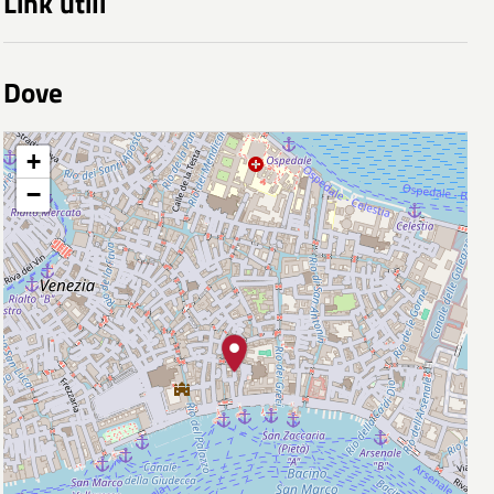
Link utili
Dove
+
−