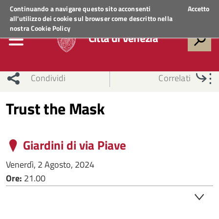
Regione Veneto
ACCEDI AI SERVIZI
Continuando a navigare questo sito acconsenti
Accetto
all'utilizzo dei cookie sul browser come descritto nella
nostra
Cookie Policy
Città di Venezia
Condividi
Correlati
Trust the Mask
Giardini di via Piave
Venerdì, 2 Agosto, 2024
Ore:
21.00