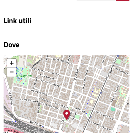
Link utili
Dove
+
−