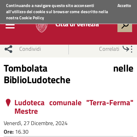
Regione Veneto
ACCEDI AI SERVIZI
Continuando a navigare questo sito acconsenti
Accetto
all'utilizzo dei cookie sul browser come descritto nella
nostra
Cookie Policy
Città di Venezia
Condividi
Correlati
Tombolata nelle
BiblioLudoteche
Ludoteca comunale "Terra-Ferma"
Mestre
Venerdì, 27 Dicembre, 2024
Ore:
16.30