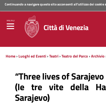
Continuando a navigare questo sito acconsenti all'utilizzo dei cookie
Regione Veneto
MENU
Città di Venezia
Home
›
Luoghi ed Eventi
›
Teatri
›
Teatro del Parco
›
Archivio
“Three lives of Sarajev
(le tre vite della H
Sarajevo)