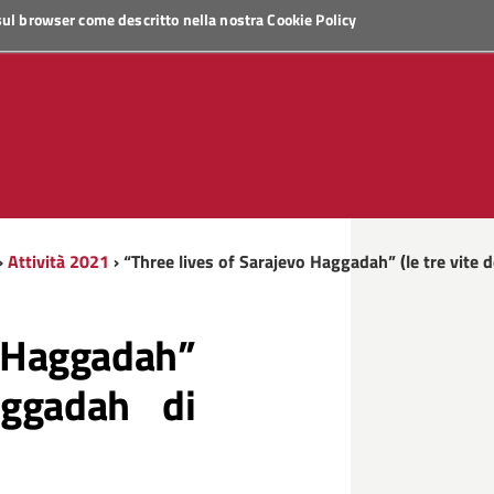
 sul browser come descritto nella nostra
Cookie Policy
›
Attività 2021
› “Three lives of Sarajevo Haggadah” (le tre vite 
o Haggadah”
aggadah di