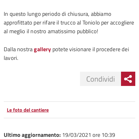
In questo lungo periodo di chiusura, abbiamo
approfittato per rifare il trucco al Toniolo per accogliere
al meglio il nostro amatissimo pubblico!
Dalla nostra
gallery
potete visionare il procedere dei
lavori.
Condividi
Condividi
Condividi
su
Le foto del cantiere
Facebook
Condividi
su
Condividi
Twitter
su
Ultimo aggiornamento:
19/03/2021 ore 10:39