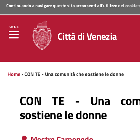
Continuando a navigare questo sito acconsenti all'utilizzo dei cookie
Regione Veneto
MENU
Città di Venezia
Home
› CON TE - Una comunità che sostiene le donne
CON TE - Una comu
sostiene le donne
Mestre Carpenedo