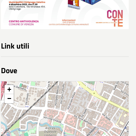
Link utili
Dove
+
−