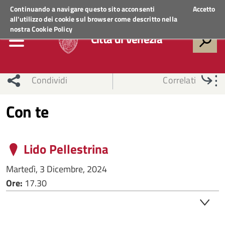
Regione Veneto
ACCEDI AI SERVIZI
Continuando a navigare questo sito acconsenti
Accetto
all'utilizzo dei cookie sul browser come descritto nella
nostra
Cookie Policy
Città di Venezia
Condividi
Correlati
Con te
Lido Pellestrina
Martedì, 3 Dicembre, 2024
Ore:
17.30