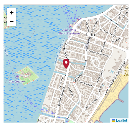
+
−
Leaflet