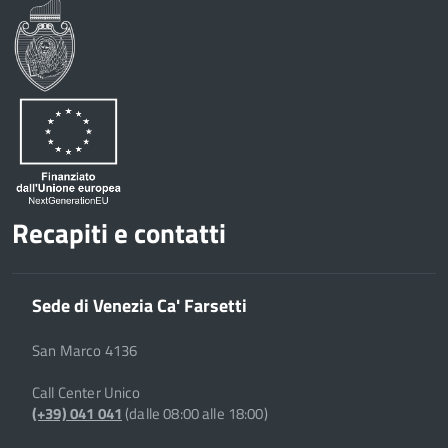
Condividi
Twitter
su
Google
su
Whatsapp
Plus
Recapiti e contatti
Sede di Venezia Ca' Farsetti
San Marco 4136
Call Center Unico
(+39) 041 041
(dalle 08:00 alle 18:00)