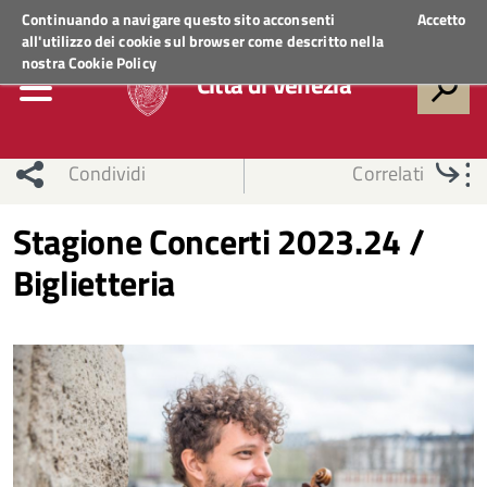
Regione Veneto
ACCEDI AI SERVIZI
Continuando a navigare questo sito acconsenti
Accetto
all'utilizzo dei cookie sul browser come descritto nella
nostra
Cookie Policy
Città di Venezia
Condividi
Correlati
Stagione Concerti 2023.24 /
Biglietteria