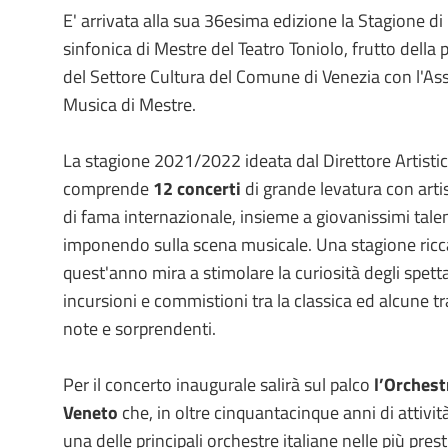
E' arrivata alla sua 36esima edizione la Stagione d
sinfonica di Mestre del Teatro Toniolo, frutto della
del Settore Cultura del Comune di Venezia con l'As
Musica di Mestre.
La stagione 2021/2022 ideata dal Direttore Artisti
comprende
12 concerti
di grande levatura con artis
di fama internazionale, insieme a giovanissimi talen
imponendo sulla scena musicale. Una stagione ricca
quest'anno mira a stimolare la curiosità degli spett
incursioni e commistioni tra la classica ed alcune t
note e sorprendenti.
Per il concerto inaugurale salirà sul palco
l’Orchest
Veneto
che,
in oltre cinquantacinque anni di attivi
una delle principali orchestre italiane nelle più pres