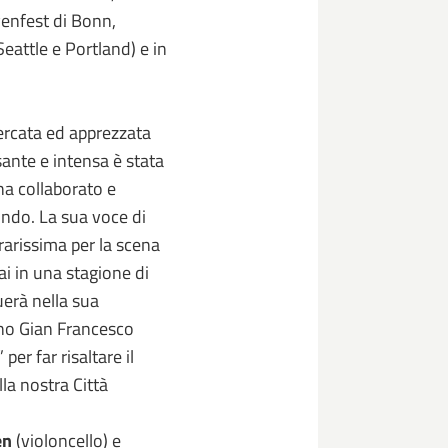
venfest di Bonn,
Seattle e Portland) e in
cercata ed apprezzata
sante e intensa è stata
a collaborato e
ondo. La sua voce di
rarissima per la scena
i in una stagione di
erà nella sua
ano Gian Francesco
er far risaltare il
a nostra Città
en
(violoncello) e