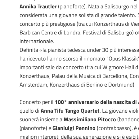
Annika Trautler
(pianoforte). Nata a Salisburgo nel
considerata una giovane solista di grande talento. Si
concerto più prestigiose (tra cui Konzerthaus di Vie
Barbican Centre di Londra, Festival di Salisburgo)
internazionale.
Definita «la pianista tedesca under 30 più interess
ha ricevuto l’anno scorso il rinomato “Opus Klassik
importanti sale da concerto (tra cui Wigmore Hall 
Konzerthaus, Palau della Musica di Barcellona, ​​C
Amsterdam, Konzerthaus di Berlino e Dortmund).
Concerto per il
100° anniversario della nascita di 
quello di
Anna Tifu Tango Quartet
. La giovane violi
suonerà insieme a
Massimiliano Pitocco
(bandone
(pianoforte) e
Gianluigi Pennino
(contrabbasso), è 
migliori interpreti della sua generazione e si è esibit