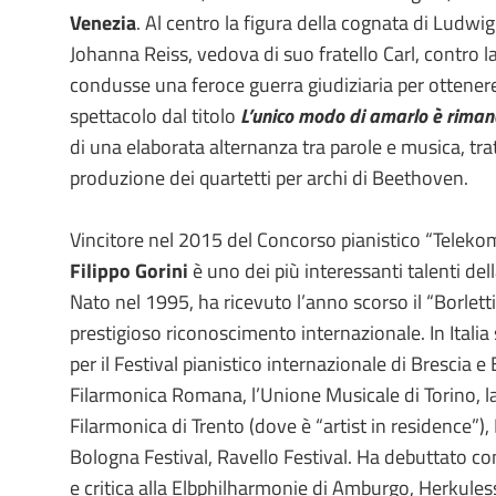
Venezia
. Al centro la figura della cognata di Ludw
Johanna Reiss, vedova di suo fratello Carl, contro l
condusse una feroce guerra giudiziaria per ottenere 
spettacolo dal titolo
L’unico modo di amarlo è riman
di una elaborata alternanza tra parole e musica, trat
produzione dei quartetti per archi di Beethoven.
Vincitore nel 2015 del Concorso pianistico “Telek
Filippo Gorini
è uno dei più interessanti talenti de
Nato nel 1995, ha ricevuto l’anno scorso il “Borlett
prestigioso riconoscimento internazionale. In Italia si
per il Festival pianistico internazionale di Brescia
Filarmonica Romana, l’Unione Musicale di Torino, l
Filarmonica di Trento (dove è “artist in residence”),
Bologna Festival, Ravello Festival. Ha debuttato c
e critica alla Elbphilharmonie di Amburgo, Herkule