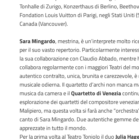
Tonhalle di Zurigo, Konzerthaus di Berlino, Beetho
Fondation Louis Vuitton di Parigi, negli Stati Uniti (
Canada (Vancouver).
Sara Mingardo
, mestrina, è un’interprete molto ri
per il suo vasto repertorio. Particolarmente interes
la sua collaborazione con Claudio Abbado, mentre h
collabora regolarmente con i maggiori Teatri del m
autentico contralto, unica, brunita e carezzevole, è 
musicale odierna. Il quartetto d’archi non manca ma
musica da camera e il
Quartetto di Venezia
continu
esplorazione dei quartetti del compositore venezi
Malipiero, ma questa volta si farà anche “orchestra” p
canto di Sara Mingardo. Due autentiche gemme dell
apprezzate in tutto il mondo.
Per la prima volta al Teatro Toniolo il duo
Julia Hag