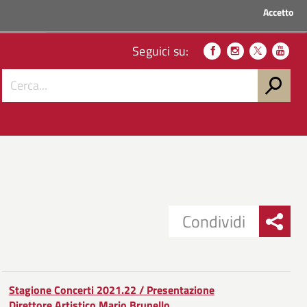
Accetto
ACCEDI AI SERVIZI
Seguici su:
Condividi
Condividi
Condividi
su
Stagione Concerti 2021.22 / Presentazione
Direttore Artistico Mario Brunello