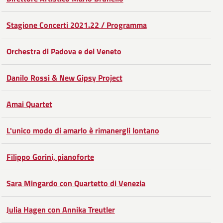
Facebook
Condividi
su
Stagione Concerti 2021.22 / Programma
Twitter
su
Google
Orchestra di Padova e del Veneto
Plus
Danilo Rossi & New Gipsy Project
Amai Quartet
L'unico modo di amarlo è rimanergli lontano
Filippo Gorini, pianoforte
Sara Mingardo con Quartetto di Venezia
Julia Hagen con Annika Treutler