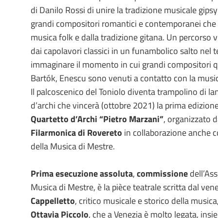
di Danilo Rossi di unire la tradizione musicale gipsy 
grandi compositori romantici e contemporanei che 
musica folk e dalla tradizione gitana. Un percorso 
dai capolavori classici in un funambolico salto nel 
immaginare il momento in cui grandi compositori q
Bartók, Enescu sono venuti a contatto con la musica 
Il palcoscenico del Toniolo diventa trampolino di lan
d’archi che vincerà (ottobre 2021) la prima edizion
Quartetto d’Archi “Pietro Marzani”
, organizzato da
Filarmonica di Rovereto
in collaborazione anche c
della Musica di Mestre.
Prima esecuzione assoluta
,
commissione
dell’As
Musica di Mestre, è la pièce teatrale scritta dal ve
Cappelletto
, critico musicale e storico della musica
Ottavia Piccolo
, che a Venezia è molto legata, insi