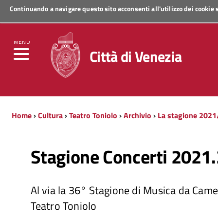
Continuando a navigare questo sito acconsenti all'utilizzo dei cookie
Regione Veneto
MENU
Città di Venezia
Home
›
Cultura
›
Teatro Toniolo
›
Archivio
›
La stagione 2021
Stagione Concerti 2021
Al via la 36° Stagione di Musica da Came
Teatro Toniolo