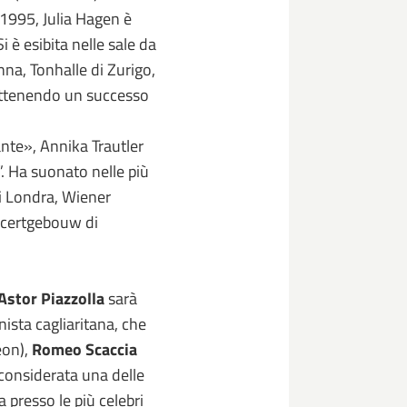
 1995, Julia Hagen è
 è esibita nelle sale da
nna, Tonhalle di Zurigo,
 ottenendo un successo
ante», Annika Trautler
”. Ha suonato nelle più
di Londra, Wiener
oncertgebouw di
Astor Piazzolla
sarà
nista cagliaritana, che
on),
Romeo Scaccia
considerata una delle
a presso le più celebri