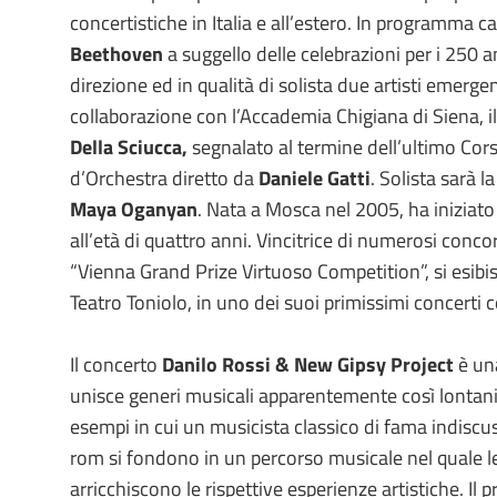
concertistiche in Italia e all’estero. In programma c
Beethoven
a suggello delle celebrazioni per i 250 an
direzione ed in qualità di solista due artisti emergen
collaborazione con l’Accademia Chigiana di Siena, il
Della Sciucca,
segnalato al termine dell’ultimo Cor
d’Orchestra diretto da
Daniele Gatti
. Solista sarà l
Maya Oganyan
. Nata a Mosca nel 2005, ha iniziato
all’età di quattro anni. Vincitrice di numerosi concors
“Vienna Grand Prize Virtuoso Competition”, si esibis
Teatro Toniolo, in uno dei suoi primissimi concerti 
Il concerto
Danilo Rossi & New Gipsy Project
è una
unisce generi musicali apparentemente così lontani;
esempi in cui un musicista classico di fama indisc
rom si fondono in un percorso musicale nel quale le
arricchiscono le rispettive esperienze artistiche. Il 