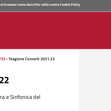
 sul browser come descritto nella nostra
Cookie Policy
/22
› Stagione Concerti 2021.22
.22
ra e Sinfonica del