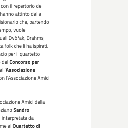
con il repertorio dei
hanno attinto dalla
visionario che, partendo
tempo, vuole
uali Dvóřak, Brahms,
folk che li ha ispirati.
cio per il quartetto
e del
Concorso per
ll’
Associazione
on l’Associazione Amici
sociazione Amici della
neziano
Sandro
, interpretata da
eme al
Quartetto di