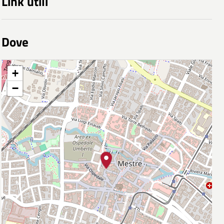
Link utili
Dove
+
−