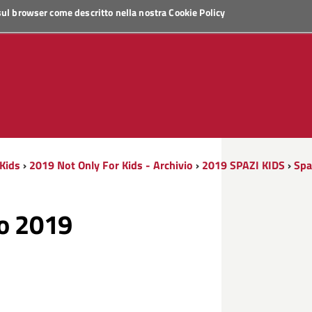
 sul browser come descritto nella nostra
Cookie Policy
Kids
›
2019 Not Only For Kids - Archivio
›
2019 SPAZI KIDS
›
Spa
o 2019