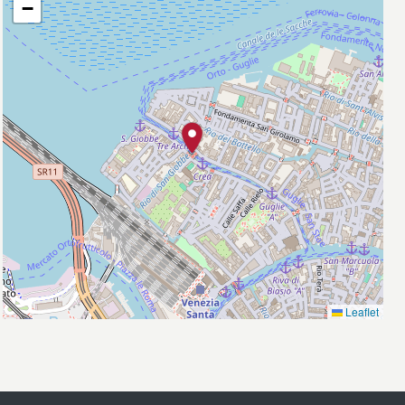
−
Leaflet