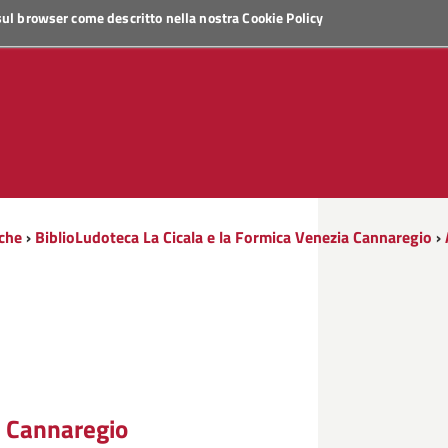
 sul browser come descritto nella nostra
Cookie Policy
che
›
BiblioLudoteca La Cicala e la Formica Venezia Cannaregio
›
" Cannaregio