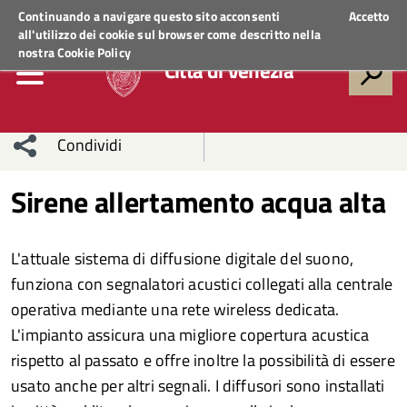
Regione Veneto
ACCEDI AI SERVIZI
Continuando a navigare questo sito acconsenti
Accetto
all'utilizzo dei cookie sul browser come descritto nella
nostra
Cookie Policy
Città di Venezia
Condividi
Condividi
Condividi
Sirene allertamento acqua alta
sui social
Condividi
su
L'attuale sistema di diffusione digitale del suono,
network
Facebook
Condividi
su
funziona con segnalatori acustici collegati alla centrale
operativa mediante una rete wireless dedicata.
Condividi
Twitter
su
L'impianto assicura una migliore copertura acustica
Facebook
su
rispetto al passato e offre inoltre la possibilità di essere
usato anche per altri segnali. I diffusori sono installati
Whatsapp