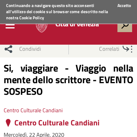
Regione Veneto
ACCEDI AI SERVIZI
Continuando a navigare questo sito acconsenti
Accetto
all'utilizzo dei cookie sul browser come descritto nella
nostra
Cookie Policy
Città di Venezia
Condividi
Correlati
Si, viaggiare - Viaggio nella
mente dello scrittore - EVENTO
SOSPESO
Centro Culturale Candiani
Centro Culturale Candiani
Mercoledì, 22 Aprile, 2020