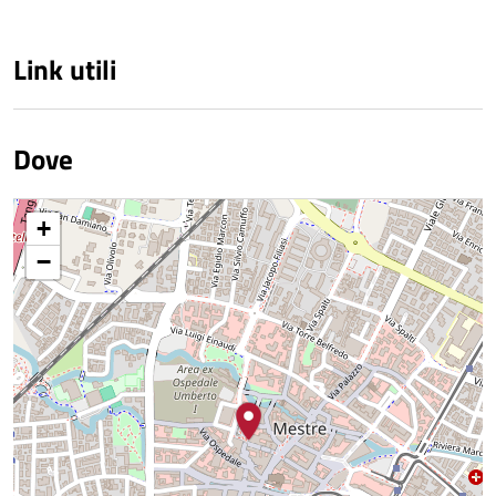
Link utili
Dove
+
−