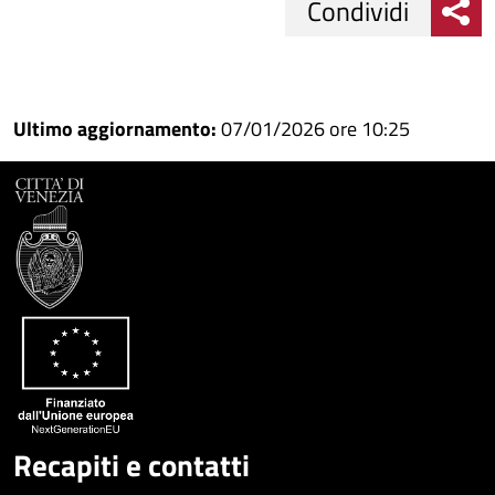
Condividi
Condividi
Condividi
su
Ultimo aggiornamento:
07/01/2026 ore 10:25
Facebook
Condividi
su
Condividi
Twitter
su
Google
su
Whatsapp
Plus
Recapiti e contatti