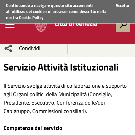
Regione Veneto
ACCEDI AI SERVIZI
Continuando a navigare questo sito acconsenti
Accetto
all'utilizzo dei cookie sul browser come descritto nella
nostra
Cookie Policy
Città di Venezia
Condividi
Condividi
Condividi
Servizio Attività Istituzionali
sui social
Condividi
su
Il Servizio svolge attività di collaborazione e supporto
network
Facebook
Condividi
su
agli Organi politici della Municipalità (Consiglio,
Presidente, Esecutivo, Conferenza delle/dei
Condividi
Twitter
su
Capigruppo, Commissioni consiliari).
Facebook
su
Competenze del servizio
Whatsapp