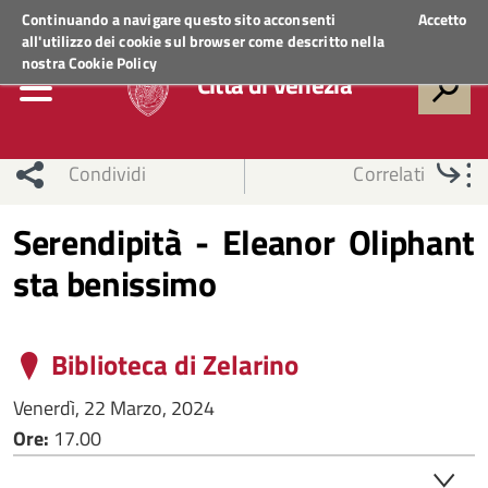
Regione Veneto
ACCEDI AI SERVIZI
Continuando a navigare questo sito acconsenti
Accetto
all'utilizzo dei cookie sul browser come descritto nella
nostra
Cookie Policy
Città di Venezia
Condividi
Correlati
Serendipità - Eleanor Oliphant
sta benissimo
Biblioteca di Zelarino
Venerdì, 22 Marzo, 2024
Ore:
17.00